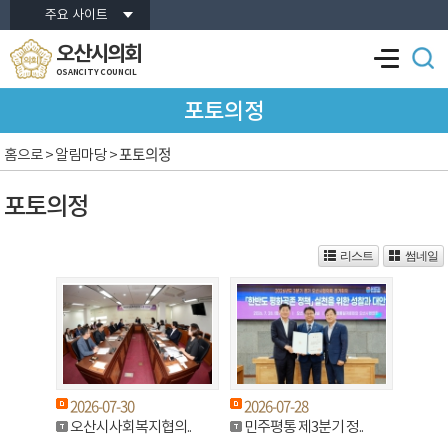
본문바로가기
주요 사이트
오산시의회
OSANCITY COUNCIL
포토의정
포토의정
홈으로
> 알림마당 >
포토의정
리스트
썸네일
2026-07-30
2026-07-28
오산시사회복지협의..
민주평통 제3분기 정..