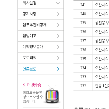
의사일정
241
오산시의
공지사항
240
오산시의회
239
성길용 부
업무추진비공개
238
오산시의회
입법예고
237
성길용 부
계약정보공개
236
오산시의회
포토의정
235
오산시의회
언론보도
234
오산시의회
233
오산시의회
인터넷방송
232
궐동 1
의회모습을 영
상으로 보실 수
있습니다.