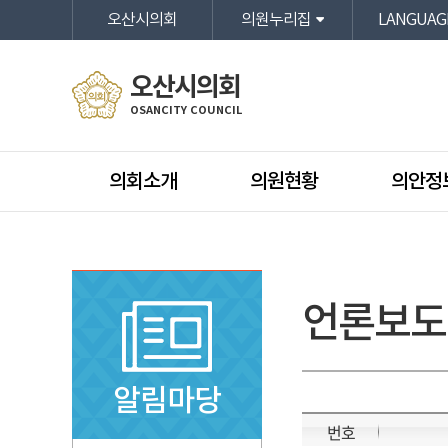
본문바로가기
오산시의회
의원누리집
LANGUAG
오산시의회
OSANCITY COUNCIL
의회소개
의원현황
의안정
언론보도
알림마당
번호