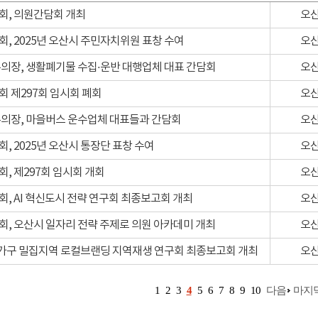
회, 의원간담회 개최
오
, 2025년 오산시 주민자치위원 표창 수여
오
의장, 생활폐기물 수집·운반 대행업체 대표 간담회
오
 제297회 임시회 폐회
오
의장, 마을버스 운수업체 대표들과 간담회
오
, 2025년 오산시 통장단 표창 수여
오
, 제297회 임시회 개회
오
, AI 혁신도시 전략 연구회 최종보고회 개최
오
, 오산시 일자리 전략 주제로 의원 아카데미 개최
오
인가구 밀집지역 로컬브랜딩 지역재생 연구회 최종보고회 개최
오
1
2
3
4
5
6
7
8
9
10
다음
마지