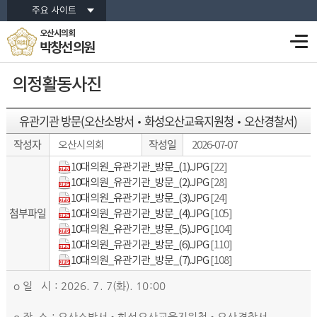
주요 사이트
오산시의회
박창선 의원
의정활동사진
유관기관 방문(오산소방서•화성오산교육지원청•오산경찰서)
작성자
작성일
오산시의회
2026-07-07
10대의원_유관기관_방문_(1).JPG
[22]
10대의원_유관기관_방문_(2).JPG
[28]
10대의원_유관기관_방문_(3).JPG
[24]
첨부파일
10대의원_유관기관_방문_(4).JPG
[105]
10대의원_유관기관_방문_(5).JPG
[104]
10대의원_유관기관_방문_(6).JPG
[110]
10대의원_유관기관_방문_(7).JPG
[108]
o 일 시 : 2026. 7. 7(화). 10:00
o 장 소 : 오산소방서•화성오산교육지원청•오산경찰서