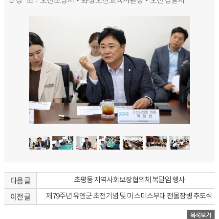
다음 글
초평동 지역사회보장협의체 복달임 행사
이전 글
제79주년 유엔군 초전기념 및 미 스미스부대 전몰장병 추도식