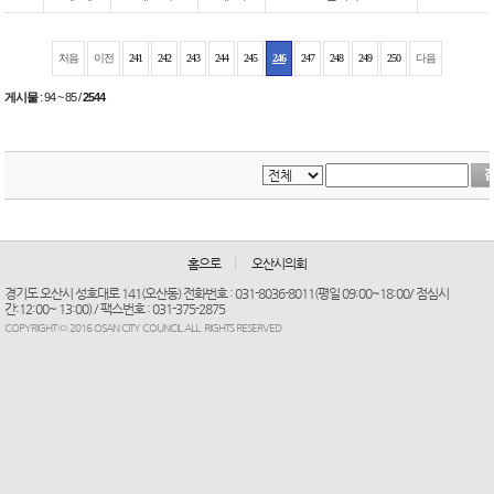
처음
이전
241
242
243
244
245
246
247
248
249
250
다음
게시물
:
94 ~ 85
/
2544
홈으로
오산시의회
경기도 오산시 성호대로 141(오산동) 전화번호 : 031-8036-8011(평일 09:00~18:00/ 점심시
간:12:00~ 13:00) / 팩스번호 : 031-375-2875
COPYRIGHT © 2016 OSAN CITY COUNCIL ALL. RIGHTS RESERVED