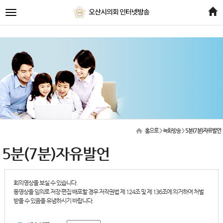
전
체
메
뉴
홈으로
> 녹화방송 >
5분(7분)자유발언
5분(7분)자유발언
회의영상을 보실 수 있습니다.
동영상을 임의로 저장·편집·배포할 경우 저작권법 제 124조 및 제 136조에 의거하여 처벌
받을 수 있음을 유념하시기 바랍니다.