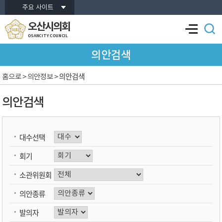
본문바로가기
주요 사이트
오산시의회
OSANCITY COUNCIL
의안검색
의안검색
홈으로
> 의안정보 >
의안검색
대수선택
회기
소관위원회
의안종류
발의자