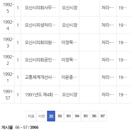
1992-
1
오산시의회사무기구의설치및사무직원의정수등에관한조례개정조례안
오산시장
처리-가결(원안)
1992. 2.19
5
1992-
1
오산시위생처리관리소설치조례개정안
오산시장
처리-가결(원안)
1992. 2.19
4
1992-
1
오산시의회의원일비및여비지급에관한조례중개정조례안
이정묵의원외 1인
처리-가결(원안)
1992. 2.19
3
1992-
1
오산시의회공인조례중개정조례안
이정묵의원외 1인
처리-가결(원안)
1992. 2.19
2
1992-
1
교통체계개선사업에 관한 조사요구
이윤종의원외 5인
처리-가결(원안)
1992. 2.19
1
1991-
1
1991년도 제4회 추가경정예산안
오산시장
처리-가결(원안)
1991.12.18
57
처음
이전
391
392
393
394
395
396
397
게시물
:
66 ~ 57
/
3966