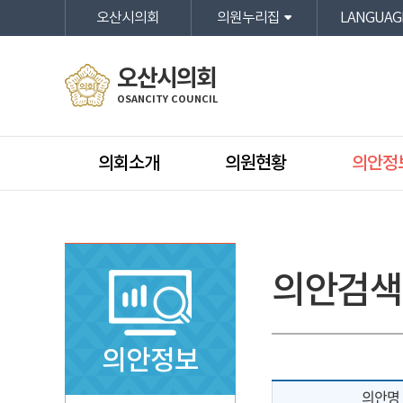
본문바로가기
오산시의회
의원누리집
LANGUAG
오산시의회
OSANCITY COUNCIL
의회소개
의원현황
의안정
의안검색
의안정보
의안명