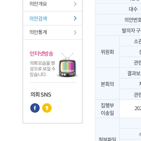
의안개요
대수
의안검색
의안번
발의자 구
의안통계
소
위원회
인터넷방송
관
의회모습을 영
상으로 보실 수
결과보
있습니다.
본회의
관
의회 SNS
집행부
202
이송일
첨부파일