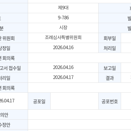
제9대
호
9-786
분
시장
관 위원회
회부일
조례심사특별위원회
상정일
처리일
2026.04.16
련 회의록
고서 접수일
보고일
2026.04.16
처리일
결과
2026.04.17
련 회의록
공포일
공포번호
6.04.17
의안
수정안