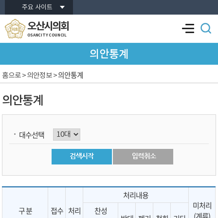
본문바로가기
주요 사이트
오산시의회
OSANCITY COUNCIL
의안통계
의안통계
홈으로
> 의안정보 >
의안통계
대수선택
처리내용
미처리
구 분
접수
처리
찬성
(계류)