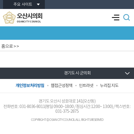
본문바로가기
주요 사이트
오산시의회
OSANCITY COUNCIL
홈으로
> >
경기도 시·군의회
개인정보처리방침
웹접근성정책
인트라넷
누리집 지도
경기도 오산시 성호대로 141(오산동)
전화번호 :
031-8036-8011
(평일 09:00~18:00 / 점심시간:12:00~ 13:00) / 팩스번호 :
031-375-2875
COPYRIGHT © OSAN CITY COUNCIL ALL. RIGHTS RESERVED