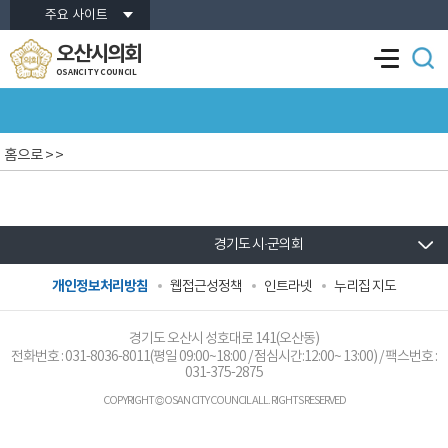
본문바로가기
주요 사이트
오산시의회
OSANCITY COUNCIL
홈으로
> >
경기도 시·군의회
개인정보처리방침
웹접근성정책
인트라넷
누리집 지도
경기도 오산시 성호대로 141(오산동)
전화번호 :
031-8036-8011
(평일 09:00~18:00 / 점심시간:12:00~ 13:00) / 팩스번호 :
031-375-2875
COPYRIGHT © OSAN CITY COUNCIL ALL. RIGHTS RESERVED