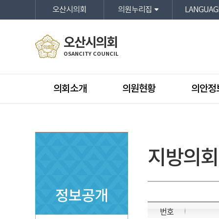
본문바로가기
오산시의회
의원누리집
LANGUAG
오산시의회
OSANCITY COUNCIL
의회소개
의원현황
의안정
지방의회
정보공개
번호