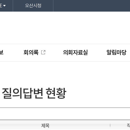
E
오산시청
보
회의록
의회자료실
알림마당
 질의답변 현황
제목