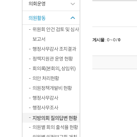
의회운영
의원활동
위원회 안건 검토 및 심사
보고서
게시물
:
0 ~ 0
/
0
행정사무감사 조치결과
정책지원관 운영 현황
회의록(본회의, 상임위)
의안 처리현황
의원정책개발비 현황
행정사무감사
행정사무조사
지방의회 질의답변 현황
의원별 회의 출석율 현황