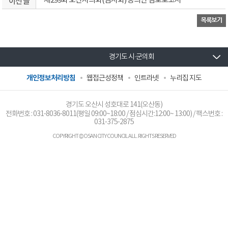
이전 글
제299회 오산시의회(임시회) 동의안 검토보고서
경기도 시·군의회
개인정보처리방침
웹접근성정책
인트라넷
누리집 지도
경기도 오산시 성호대로 141(오산동)
전화번호 :
031-8036-8011
(평일 09:00~18:00 / 점심시간:12:00~ 13:00) / 팩스번호 :
031-375-2875
COPYRIGHT © OSAN CITY COUNCIL ALL. RIGHTS RESERVED