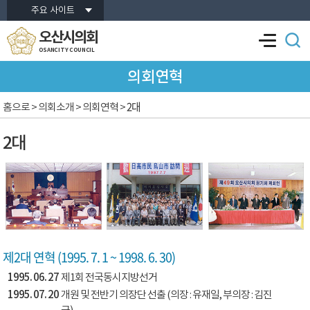
본문바로가기
주요 사이트
오산시의회
OSANCITY COUNCIL
의회연혁
2대
홈으로
> 의회소개 > 의회연혁 >
2대
제2대 연혁 (1995. 7. 1 ~ 1998. 6. 30)
1995. 06. 27
제1회 전국동시지방선거
1995. 07. 20
개원 및 전반기 의장단 선출 (의장 : 유재일, 부의장 : 김진