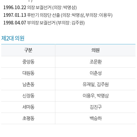
구)
1996. 10. 22
의장 보궐선거 (의장 : 박명삼)
1997. 01. 13
후반기 의장단 선출 (의장 : 박명삼, 부의장 : 이용우)
1998. 04. 07
부의장 보궐선거 (부의장 : 김주원)
제2대 의원
구분
의원
중앙동
조문환
대원동
이춘성
남촌동
유재일, 김주원
신장동
이용우, 박명삼
세마동
김진구
초평동
백승하