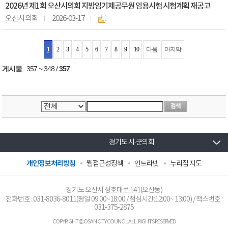
2026년 제1회 오산시의회 지방임기제공무원 임용시험 시험계획 재공고
오산시의회
2026-03-17
1
2
3
4
5
6
7
8
9
10
다음
마지막
게시물
:
357 ~ 348
/
357
경기도 시·군의회
개인정보처리방침
웹접근성정책
인트라넷
누리집 지도
경기도 오산시 성호대로 141(오산동)
전화번호 :
031-8036-8011
(평일 09:00~18:00 / 점심시간:12:00~ 13:00) / 팩스번호 :
031-375-2875
COPYRIGHT © OSAN CITY COUNCIL ALL. RIGHTS RESERVED