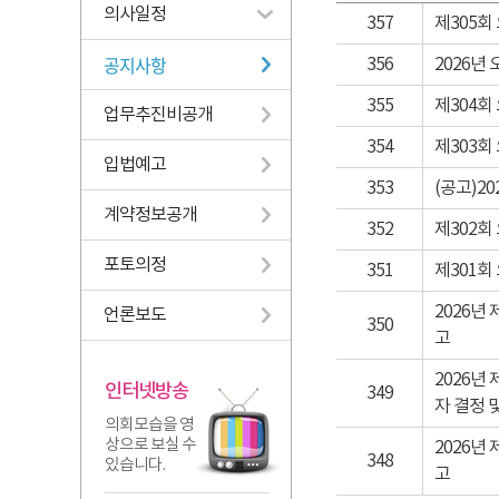
의사일정
357
제305회
공지사항
356
2026년
355
제304회
업무추진비공개
354
제303회
입법예고
353
(공고)2
계약정보공개
352
제302회
포토의정
351
제301회
2026년
언론보도
350
고
2026년
인터넷방송
349
자 결정 
의회모습을 영
상으로 보실 수
2026년
348
있습니다.
고