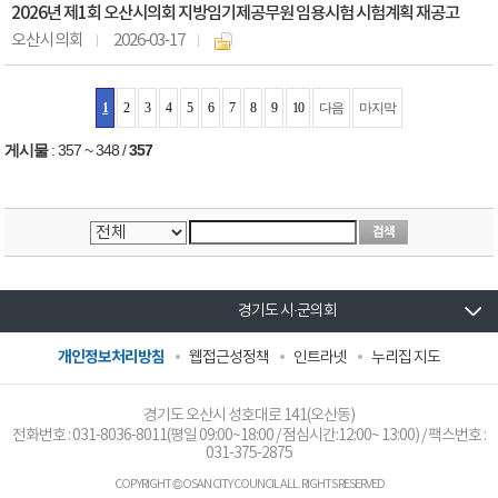
2026년 제1회 오산시의회 지방임기제공무원 임용시험 시험계획 재공고
오산시의회
2026-03-17
1
2
3
4
5
6
7
8
9
10
다음
마지막
게시물
:
357 ~ 348
/
357
경기도 시·군의회
개인정보처리방침
웹접근성정책
인트라넷
누리집 지도
경기도 오산시 성호대로 141(오산동)
전화번호 :
031-8036-8011
(평일 09:00~18:00 / 점심시간:12:00~ 13:00) / 팩스번호 :
031-375-2875
COPYRIGHT © OSAN CITY COUNCIL ALL. RIGHTS RESERVED