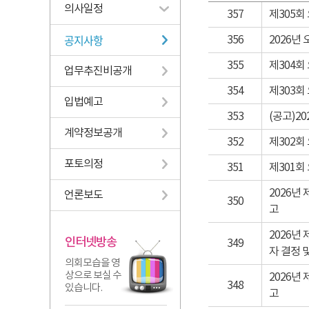
의사일정
357
제305회
공지사항
356
2026년
355
제304회
업무추진비공개
354
제303회
입법예고
353
(공고)2
계약정보공개
352
제302회
포토의정
351
제301회
2026년
언론보도
350
고
2026년
인터넷방송
349
자 결정 
의회모습을 영
상으로 보실 수
2026년
348
있습니다.
고