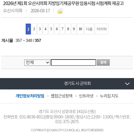
2026년 제1회 오산시의회 지방임기제공무원 임용시험 시험계획 재공고
오산시의회
2026-03-17
1
2
3
4
5
6
7
8
9
10
다음
마지막
게시물
:
357 ~ 348
/
357
경기도 시·군의회
개인정보처리방침
웹접근성정책
인트라넷
누리집 지도
경기도 오산시 성호대로 141(오산동)
전화번호 :
031-8036-8011
(평일 09:00~18:00 / 점심시간:12:00~ 13:00) / 팩스번호 :
031-375-2875
COPYRIGHT © OSAN CITY COUNCIL ALL. RIGHTS RESERVED