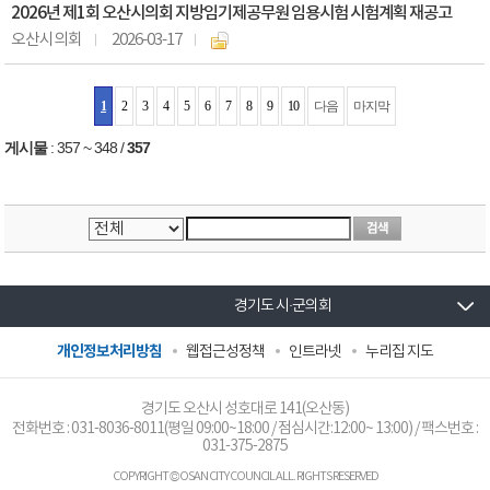
2026년 제1회 오산시의회 지방임기제공무원 임용시험 시험계획 재공고
오산시의회
2026-03-17
1
2
3
4
5
6
7
8
9
10
다음
마지막
게시물
:
357 ~ 348
/
357
경기도 시·군의회
개인정보처리방침
웹접근성정책
인트라넷
누리집 지도
경기도 오산시 성호대로 141(오산동)
전화번호 :
031-8036-8011
(평일 09:00~18:00 / 점심시간:12:00~ 13:00) / 팩스번호 :
031-375-2875
COPYRIGHT © OSAN CITY COUNCIL ALL. RIGHTS RESERVED