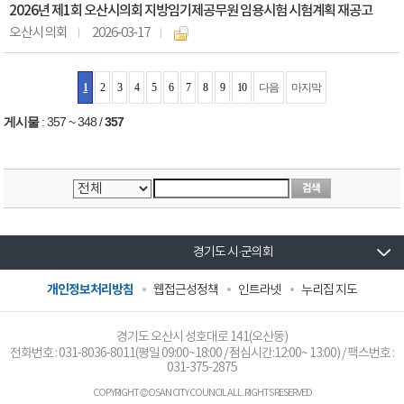
2026년 제1회 오산시의회 지방임기제공무원 임용시험 시험계획 재공고
오산시의회
2026-03-17
1
2
3
4
5
6
7
8
9
10
다음
마지막
게시물
:
357 ~ 348
/
357
경기도 시·군의회
개인정보처리방침
웹접근성정책
인트라넷
누리집 지도
경기도 오산시 성호대로 141(오산동)
전화번호 :
031-8036-8011
(평일 09:00~18:00 / 점심시간:12:00~ 13:00) / 팩스번호 :
031-375-2875
COPYRIGHT © OSAN CITY COUNCIL ALL. RIGHTS RESERVED