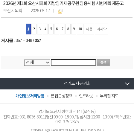
2026년 제1회 오산시의회 지방임기제공무원 임용시험 시험계획 재공고
오산시의회
2026-03-17
1
2
3
4
5
6
7
8
9
10
다음
마지막
게시물
:
357 ~ 348
/
357
경기도 시·군의회
개인정보처리방침
웹접근성정책
인트라넷
누리집 지도
경기도 오산시 성호대로 141(오산동)
전화번호 :
031-8036-8011
(평일 09:00~18:00 / 점심시간:12:00~ 13:00) / 팩스번호 :
031-375-2875
COPYRIGHT © OSAN CITY COUNCIL ALL. RIGHTS RESERVED