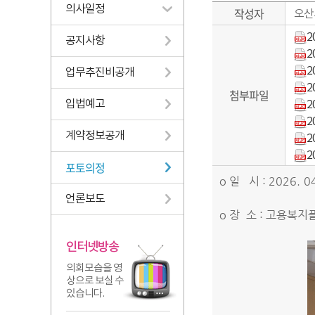
의사일정
작성자
오산
2
공지사항
2
2
업무추진비공개
2
첨부파일
입법예고
2
2
계약정보공개
2
2
포토의정
o 일 시 : 2026. 0
언론보도
o 장 소 : 고용복
인터넷방송
의회모습을 영
상으로 보실 수
있습니다.