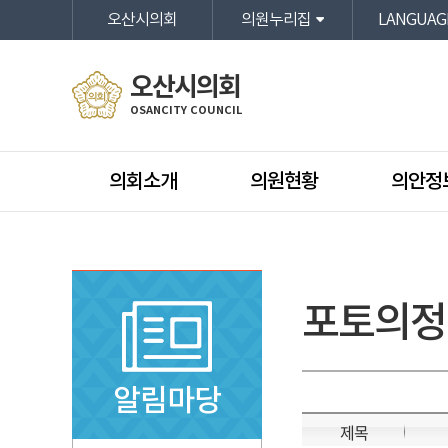
본문바로가기
오산시의회
의원누리집
LANGUAG
오산시의회
OSANCITY COUNCIL
의회소개
의원현황
의안정
포토의정
알림마당
제목