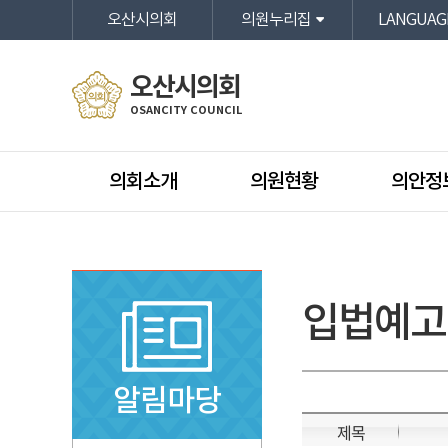
본문바로가기
오산시의회
의원누리집
LANGUAG
오산시의회
OSANCITY COUNCIL
의회소개
의원현황
의안정
입법예고
알림마당
제목