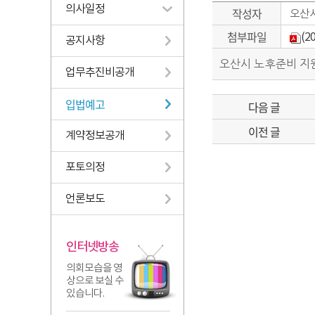
의사일정
작성자
오산
첨부파일
(
공지사항
오산시 노후준비 지
업무추진비공개
입법예고
다음 글
이전 글
계약정보공개
포토의정
언론보도
인터넷방송
의회모습을 영
상으로 보실 수
있습니다.