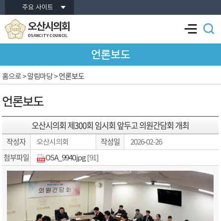
본문바로가기
주요 사이트
오산시의회
OSANCITY COUNCIL
언론보도
언론보도
홈으로
> 알림마당 >
언론보도
오산시의회 제300회 임시회 앞두고 의원간담회 개최
작성자
작성일
오산시의회
2026-02-26
첨부파일
OSA_9940.jpg
[91]