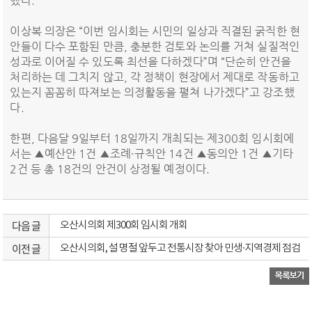
했다.
이상복 의장은 “이번 임시회는 시민의 일상과 직결된 굵직한 현
안들이 다수 포함된 만큼, 충분한 검토와 논의를 거쳐 실질적인
성과로 이어질 수 있도록 최선을 다하겠다”며 “단순히 안건을
처리하는 데 그치지 않고, 각 정책이 현장에서 제대로 작동하고
있는지 꼼꼼히 따져보는 의정활동을 펼쳐 나가겠다”고 강조했
다.
한편, 다음달 9일부터 18일까지 개최되는 제300회 임시회에
서는 ▲예산안 1건 ▲조례·규칙안 14건 ▲동의안 1건 ▲기타
2건 등 총 18건의 안건이 상정될 예정이다.
다음 글
오산시의회 제300회 임시회 개회
이전 글
오산시의회, 설 명절 앞두고 전통시장 찾아 민생·지역경제 점검