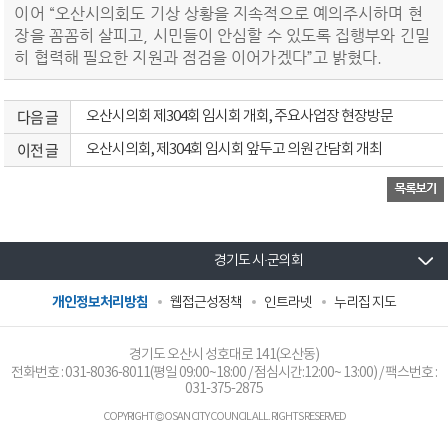
이어 “오산시의회도 기상 상황을 지속적으로 예의주시하며 현
장을 꼼꼼히 살피고, 시민들이 안심할 수 있도록 집행부와 긴밀
히 협력해 필요한 지원과 점검을 이어가겠다”고 밝혔다.
다음 글
오산시의회 제304회 임시회 개회, 주요사업장 현장방문
이전 글
오산시의회, 제304회 임시회 앞두고 의원 간담회 개최
경기도 시·군의회
개인정보처리방침
웹접근성정책
인트라넷
누리집 지도
경기도 오산시 성호대로 141(오산동)
전화번호 :
031-8036-8011
(평일 09:00~18:00 / 점심시간:12:00~ 13:00) / 팩스번호 :
031-375-2875
COPYRIGHT © OSAN CITY COUNCIL ALL. RIGHTS RESERVED