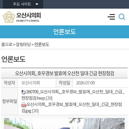
본문바로가기
주요 사이트
오산시의회
OSANCITY COUNCIL
언론보도
언론보도
홈으로
> 알림마당 >
언론보도
오산시의회, 호우경보 발효에 오산천 일대 긴급 현장점검
작성자
작성일
오산시의회
2026-07-09
260709_오산시의회,_호우경보_발효에_오산천_일대_긴급_
현장점검.hwp
[29]
첨부파일
오산시의회,_호우경보_발효에_오산천_일대_긴급_현장점
검.jpg
[26]