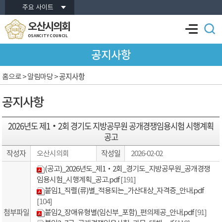
본문바로가기
주요 사이트
오산시의회
OSANCITY COUNCIL
공지사항
공지사항
홈으로
> 알림마당 >
공지사항
2026년도 제1‧2회 경기도 지방공무원 공개경쟁임용시험 시행계획
공고
작성자
작성일
오산시의회
2026-02-02
(공고)_2026년도_제1‧2회_경기도_지방공무원_공개경쟁
임용시험_시행계획_공고.pdf
[191]
붙임1_직렬(류)별_적용되는_가산대상_자격증_안내.pdf
[104]
첨부파일
붙임2_장애유형별(임신부_포함)_편의제공_안내.pdf
[91]