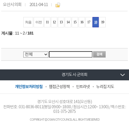
오산시의회
2011-04-11
처음
이전
11
12
13
14
15
16
17
18
19
게시물
:
11 ~ 2
/
181
경기도 시·군의회
개인정보처리방침
웹접근성정책
인트라넷
누리집 지도
경기도 오산시 성호대로 141(오산동)
전화번호 :
031-8036-8011
(평일 09:00~18:00 / 점심시간:12:00~ 13:00) / 팩스번호 :
031-375-2875
COPYRIGHT © OSAN CITY COUNCIL ALL. RIGHTS RESERVED