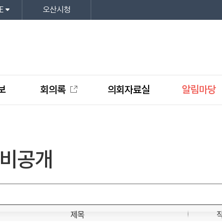
E
오산시청
보
회의록
의회자료실
알림마당
비공개
제목