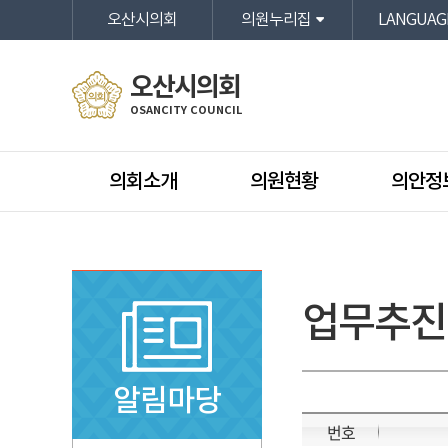
본문바로가기
오산시의회
의원누리집
LANGUAG
오산시의회
OSANCITY COUNCIL
의회소개
의원현황
의안정
업무추진
알림마당
번호