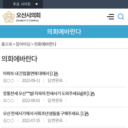
본문바로가기
주요 사이트
오산시의회
OSANCITY COUNCIL
의회에바란다
의회에바란다
홈으로
> 참여마당 >
의회에바란다
아파트 내 간접흡연에 대해서
[1]
김○○
2022-09-11
답변완료
깡통전세 오산**빌! 지옥의 전세사기 도와주세요@!!
[1]
오○○
2022-08-01
답변완료
오산 전세사기에서 사회초년생들을 구해주세요.
[1]
김○○
2022-07-25
답변완료