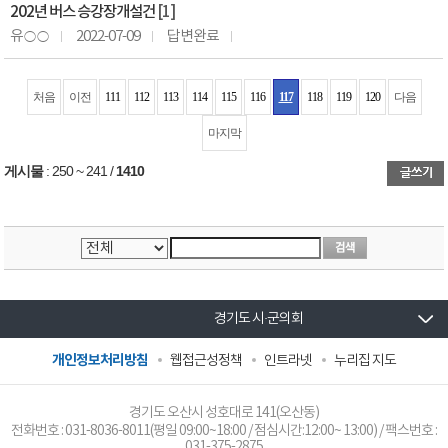
202년 버스 승강장개설건
[1]
유○○
2022-07-09
답변완료
처음
이전
111
112
113
114
115
116
117
118
119
120
다음
마지막
게시물
:
250 ~ 241
/
1410
경기도 시·군의회
개인정보처리방침
웹접근성정책
인트라넷
누리집 지도
경기도 오산시 성호대로 141(오산동)
전화번호 :
031-8036-8011
(평일 09:00~18:00 / 점심시간:12:00~ 13:00) / 팩스번호 :
031-375-2875