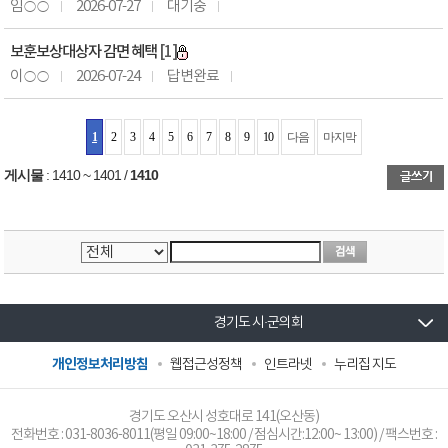
임○○
2026-07-27
대기중
보훈보상대상자 감면 혜택
[1]
이○○
2026-07-24
답변완료
1
2
3
4
5
6
7
8
9
10
다음
마지막
게시물
:
1410 ~ 1401
/
1410
경기도 시·군의회
개인정보처리방침
웹접근성정책
인트라넷
누리집 지도
경기도 오산시 성호대로 141(오산동)
전화번호 :
031-8036-8011
(평일 09:00~18:00 / 점심시간:12:00~ 13:00) / 팩스번호 :