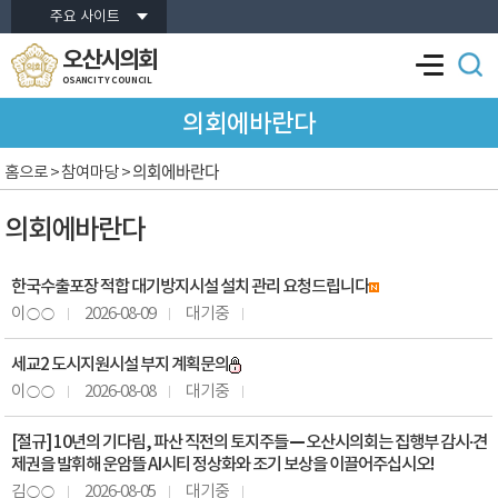
본문바로가기
주요 사이트
오산시의회
OSANCITY COUNCIL
의회에바란다
의회에바란다
홈으로
> 참여마당 >
의회에바란다
한국수출포장 적합 대기방지시설 설치 관리 요청드립니다
이○○
2026-08-09
대기중
세교2 도시지원시설 부지 계획문의
이○○
2026-08-08
대기중
[절규] 10년의 기다림, 파산 직전의 토지주들 — 오산시의회는 집행부 감시·견
제권을 발휘해 운암뜰 AI시티 정상화와 조기 보상을 이끌어주십시오!
김○○
2026-08-05
대기중