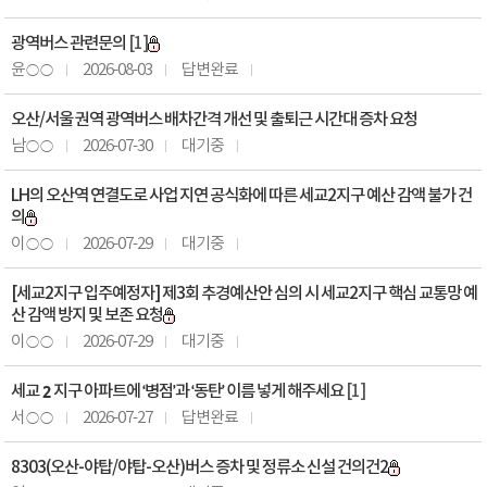
광역버스 관련문의
[1]
윤○○
2026-08-03
답변완료
오산/서울 권역 광역버스 배차간격 개선 및 출퇴근 시간대 증차 요청
남○○
2026-07-30
대기중
LH의 오산역 연결도로 사업 지연 공식화에 따른 세교2지구 예산 감액 불가 건
의
이○○
2026-07-29
대기중
[세교2지구 입주예정자] 제3회 추경예산안 심의 시 세교2지구 핵심 교통망 예
산 감액 방지 및 보존 요청
이○○
2026-07-29
대기중
세교２지구 아파트에 ‘병점’과 ‘동탄’ 이름 넣게 해주세요
[1]
서○○
2026-07-27
답변완료
8303(오산-야탑/야탑-오산)버스 증차 및 정류소 신설 건의건2