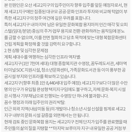
본 민원인은 오산 세교2지구의 입주민이자 향후 입주를 앞둔 예정자로서, 현
재 세교1지구에만 집중된 대규모 공공·문화 인프라 투자와 비교해 턱없이 부
족한 세교2지구의 정주 여건에 깊은 우려를 표합니다.
특히 세교2지구 내 마지막 남은 유일한 문화복합 용지마저 민간 매각 및 오피
스텔(임대/분양) 중심의 주거·업무 용지로 전환·완화하려는 움직임에 분노
를 금할 수 없으며, 이를 전면 철회하고 당초 목적에 맞는 대형 복합문화센터
건립 계획을 확정해 줄 것을 강력히 요구합니다.
2. 현 상황 및 심각한 문제점
계획 세대수를 역행하는 심각한 인프라 역차별:
세교1지구(1만 7천여 세대): 대형 종합복지관 수영장, 꿈두레도서관, 세마역
터미널 SOC 지원시설, 청소년문화센터, 가족문화도서관 등 이미 풍부한 공
공시설 부지와 인프라를 확보하고 있습니다.
세교2지구(향후 최종 1만 8,440세대 입주 예정): 세교1지구보다 더 많은 수만
명의 인구가 유입될 완성형 택지지구임에도 불구하고, 자체 문화·복지 시설
은 시행사 기부채납으로 진행되는 수영장 단 하나에 불과합니다.
꼼수 행정과 미래 입주민의 권리 박탈:
인근 외곽 지역(내삼미동 등)의 개발이나 청소년 시설 신설을 핑계로 세교2
지구 내부의 문화 시설 갈증을 외면해서는 안 됩니다.
현재 검토 중인 문화복합 용지는 세교2지구 전체 단지가 입주를 완료했을 때
주민들의 삶의 질을 지탱할 **'마지막 보루이자 지구 내 유일한 공공 거점 부