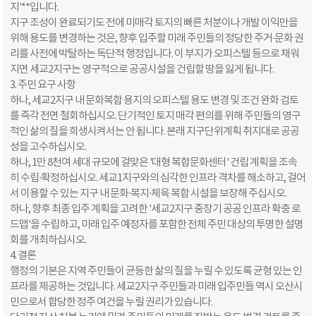
지'**입니다.
지구 조성이 완료되기도 전에 미매각 토지의 빠른 처분이나 개발 이익만을
위해 용도를 변경하는 것은, 향후 입주할 미래 주민들의 정당한 주거·문화 권
리를 사전에 박탈하는 독단적 행정입니다. 이 부지가 오피스텔 등으로 채워
지면 세교2지구는 영구적으로 공공시설을 건립할 땅을 잃게 됩니다.
3. 주민 요구 사항
하나, 세교2지구 내 문화복합 용지의 오피스텔 용도 변경 및 조건 완화 검토
를 즉각 전면 철회하십시오. 단기적인 토지 매각 편의를 위해 주민들의 영구
적인 삶의 질을 희생시켜서는 안 됩니다. 본래 지구단위계획 취지대로 공공
성을 고수하십시오.
하나, 1만 8천여 세대 규모에 걸맞은 '대형 복합문화센터' 건립 계획을 조속
히 수립·확정하십시오. 세교1지구와의 심각한 인프라 격차를 해소하고, 걸어
서 이용할 수 있는 지구 내 문화·복지·체육 복합 시설을 보장해 주십시오.
하나, 향후 최종 입주 계획을 고려한 '세교2지구 중장기 공공 인프라 확충 로
드맵'을 수립하고, 미래 입주 예정자를 포함한 전체 주민 대상의 투명한 설명
회를 개최하십시오.
4. 결론
행정의 기본은 지역 주민들이 균등한 삶의 질을 누릴 수 있도록 균형 있는 인
프라를 제공하는 것입니다. 세교2지구 주민들과 미래 입주민들 역시 오산시
민으로서 합당한 정주 여건을 누릴 권리가 있습니다.