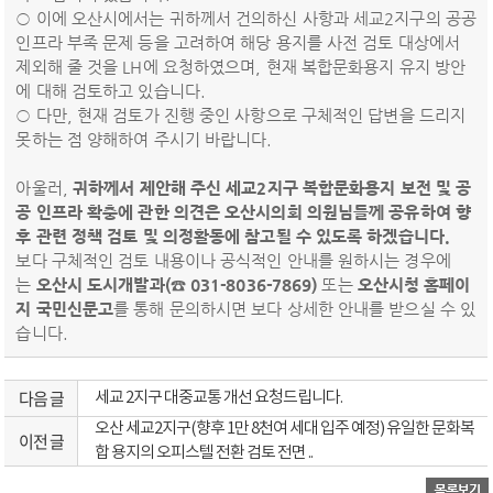
○ 이에 오산시에서는 귀하께서 건의하신 사항과 세교2지구의 공공
인프라 부족 문제 등을 고려하여 해당 용지를 사전 검토 대상에서
제외해 줄 것을 LH에 요청하였으며, 현재 복합문화용지 유지 방안
에 대해 검토하고 있습니다.
○ 다만, 현재 검토가 진행 중인 사항으로 구체적인 답변을 드리지
못하는 점 양해하여 주시기 바랍니다.
아울러,
귀하께서 제안해 주신 세교2지구 복합문화용지 보전 및 공
공 인프라 확충에 관한 의견은 오산시의회 의원님들께 공유하여 향
후 관련 정책 검토 및 의정활동에 참고될 수 있도록 하겠습니다.
보다 구체적인 검토 내용이나 공식적인 안내를 원하시는 경우에
는
오산시 도시개발과(☎ 031-8036-7869)
또는
오산시청 홈페이
지 국민신문고
를 통해 문의하시면 보다 상세한 안내를 받으실 수 있
습니다.
다음 글
세교 2지구 대중교통 개선 요청드립니다.
오산 세교2지구(향후 1만 8천여 세대 입주 예정) 유일한 문화복
이전 글
합 용지의 오피스텔 전환 검토 전면 ..