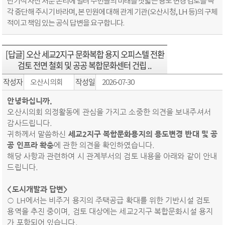
단기적 자산 처분 논리에 밀려 주민들의 미래를 짓밟는 용도 변경 검토를 즉
각 중단해 주시기 바라며, 본 민원에 대해 관계 기관(오산시청, LH 등)의 구체
적이고 책임 있는 공식 답변을 요구합니다.
[답글] 오산 세교2지구 문화복합 용지 오피스텔 전환
검토 전면 철회 및 공공 복합문화센터 건립 ..
작성자
작성일
오산시의회
2026-07-30
안녕하십니까.
오산시의회 의정활동에 관심을 가지고 소중한 의견을 보내주셔서
감사드립니다.
귀하께서 말씀하신
세교2지구 복합문화용지의 용도변경 반대 및 공
공 인프라 확충
에 관한 의견을 확인하였습니다.
해당 사항과 관련하여 시 관계부서의 검토 내용을 아래와 같이 안내
드립니다.
<도시개발과 답변>
○ LH에서는 비주거 용지의 주택공급 확대를 위한 기반시설 검토
용역을 추진 중이며, 검토 대상에는 세교2지구 복합문화시설 용지
가 포함되어 있습니다.