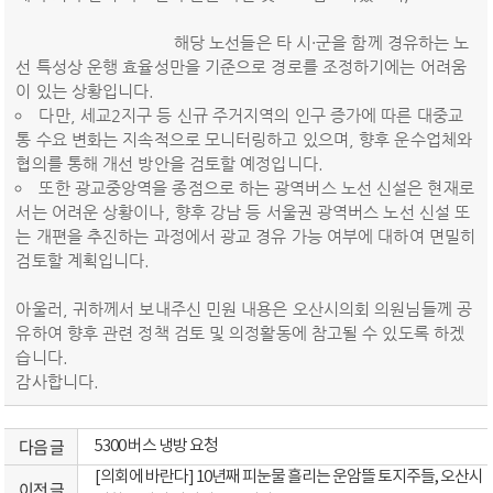
해당 노선들은 타 시·군을 함께 경유하는 노
선 특성상 운행 효율성만을 기준으로 경로를 조정하기에는 어려움
이 있는 상황입니다.
다만, 세교2지구 등 신규 주거지역의 인구 증가에 따른 대중교
통 수요 변화는 지속적으로 모니터링하고 있으며, 향후 운수업체와
협의를 통해 개선 방안을 검토할 예정입니다.
또한 광교중앙역을 종점으로 하는 광역버스 노선 신설은 현재로
서는 어려운 상황이나, 향후 강남 등 서울권 광역버스 노선 신설 또
는 개편을 추진하는 과정에서 광교 경유 가능 여부에 대하여 면밀히
검토할 계획입니다.
아울러, 귀하께서 보내주신 민원 내용은 오산시의회 의원님들께 공
유하여 향후 관련 정책 검토 및 의정활동에 참고될 수 있도록 하겠
습니다.
감사합니다.
다음 글
5300 버스 냉방 요청
[의회에 바란다] 10년째 피눈물 흘리는 운암뜰 토지주들, 오산시
이전 글