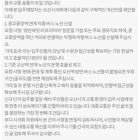
들의 교통 숨통이 트일 것입니다.
​이에 본 입주예정자는 오산시의회에 다음과 같이 구체적인 개선안을 제안합
니다.
​1. 광교중앙역 연계 직통 버스 노선 신설
​요청 사항: '호반써밋 라프리미어' 정문을 기점 또는 주요 경유지로 하여, 광
교중앙역을 최단 거리로 연결하는 직행좌석형 버스 노선을 신설해 주십시
오.
​기대 효과: 이는 입주민들의 강남 및 수원권 접근성을 확보하는 가장 현실적
이고 효율적인 대안이 될 것입니다.
​2. 기존 오산역 연계 노선의 운행 효율성 제고
​요청 사항: 현재 운영 및 계획 중인 오산역 방면 버스 노선들의 불필요한 우회
구간(굴곡도)을 전면 재검토해 주십시오.
​기대 효과: 운행 시간을 단축하고 배차 효율을 최적화하여, 전철역 접근성을
확보해 주시길 강구합니다.
​신규 단지 입주를 앞둔 예비 주민들은 오산시의 교통 환경이 입주 시점에 맞
춰 한층 더 성숙해지기를 간절히 바라고 있습니다. 대중교통은 주민 삶의 질
을 결정하는 가장 첫 번째 조건입니다.
​부디 시의회 차원에서 본 건의 사항을 면밀히 검토하시어, 시민들이 체감할
수 있는 대중교통 혁신을 이루어 주시기를 간곡히 요청드립니다.
​긴 글 검토해 주셔서 감사합니다.