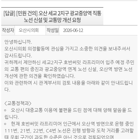
[답글] [민원 건의] 오산 세교 2지구 광교중앙역 직통
노선 신설 및 교통망 개선 요청
작성자
작성일
오산시의회
2026-06-12
안녕하십니까.
오산시의회 의정활동에 관심을 가지고 소중한 의견을 보내주셔서
감사드립니다.
귀하께서 제안하신 세교2지구 호반써밋 라프리미어 입주 예정 주민
의 교통 편의 증진과 광교중앙역 연계 노선 신설, 오산역 방면 노선
개선에 관한 의견을 확인하였습니다.
이와 관련하여 시 관계부서의 검토 내용을 아래와 같이 안내드립니
다.
<교통정책과>
오산시 대중교통 이용에 불편을 드린 점에 대해 양해 말씀을 드
립니다.
현재 호반써밋 라프리미어 인근에서 오산역 방면으로 운행 중인
111번, 21번, 22번, C4번 노선은 진행 방향과 도착 거리를 고려할
때 우회 구간이 과도한 수준은 아닌 것으로 검토되었으며,