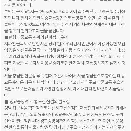
감사를 표합니다.
​본인은 곧 세교2지구 호반써밋 라프리미어에 입주를 앞두고 있는 입주예정
자입니다. 현재 계획된 대중교통망만으로는 향후 입주민들이 겪을 출퇴근
불편이 극심할 것으로 예상되어, 입주 전 시의회 차원의 선제적인 대책 마련
을 강력히 건의하고자 글을 올립니다.
​■ 현행 대중교통 계획의 한계점과 우려
​지나친 굴곡도로 인한 시간 낭비: 현재 우리 단지 인근에서 이용 가능한 오산
역 경유 노선들은 굴곡도가 심해 실제 이동 소요 시간이 지나치게 깁니다. 정
주 여건의 핵심인 출퇴근 환경이 이처럼 비효율적일 경우, 주민들의 일상적
피로 가중은 물론 자차 이용량 증가로 인한 지역 내 교통 정체까지 심화될 것
입니다.
​서울 강남권 접근성 부족: 현재 오산시 내에서 서울 강남권으로 향하는 대중
교통 수단은 매우 제한적입니다. 신규 대규모 단지 입주로 대중교통 수요가
폭발적으로 늘어날 것이 자명한 상황에서, 이에 대한 대안 마련이 시급합니
다.
​■ '광교중앙역' 직통 노선 신설의 필요성
강남 접근성을 획기적으로 개선하고 실질적인 교통 편의를 제공하기 위해서
는, 경기 남부 교통의 요충지인 '광교중앙역'과 우리 단지를 잇는 직통 노선
신설이 필수적입니다. 광교중앙역까지의 직통 버스가 확보된다면, 신분당
선 환승을 통해 서울 강남권 및 경기 남부 주요 거점 진입이 가능해져 입주민