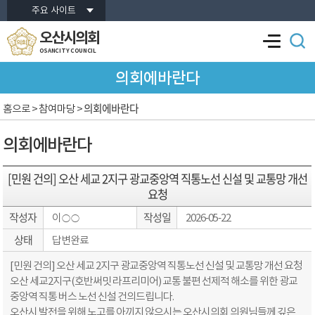
본문바로가기
주요 사이트
오산시의회
OSANCITY COUNCIL
의회에바란다
의회에바란다
홈으로
> 참여마당 >
의회에바란다
[민원 건의] 오산 세교 2지구 광교중앙역 직통노선 신설 및 교통망 개선
요청
작성자
작성일
이○○
2026-05-22
상태
답변완료
​[민원 건의] 오산 세교 2지구 광교중앙역 직통노선 신설 및 교통망 개선 요청
오산 세교2지구(호반써밋 라프리미어) 교통 불편 선제적 해소를 위한 광교
중앙역 직통 버스 노선 신설 건의드립니다.
​오산시 발전을 위해 노고를 아끼지 않으시는 오산시의회 의원님들께 깊은