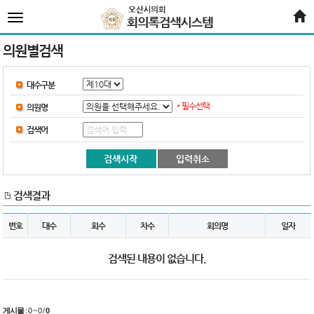
전
체
메
뉴
의원별검색
대수구분
* 필수선택
의원명
검색어
검색결과
번호
대수
회수
차수
회의명
일자
검색된 내용이 없습니다.
게시물
:
0 ~ 0
/
0