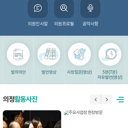
의원인사말
의원프로필
공약사항
발의의안
발언영상
시정질문(영상)
5분(7분)
자유발언(영상)
의정
활동사진