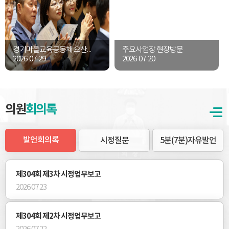
경기마을교육공동체 오산지부 출범식
주요사업장 현장방문
2026-07-29
2026-07-20
의원
회의록
발언회의록
시정질문
5분(7분)자유발언
제304회 제3차 시정업무보고
2026.07.23
제304회 제2차 시정업무보고