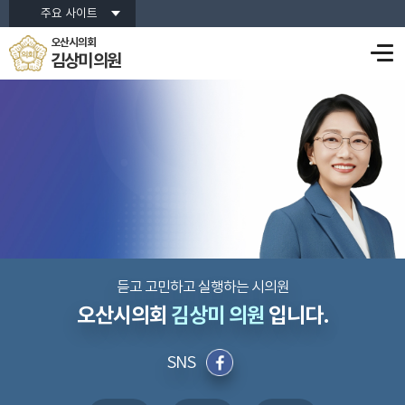
주요 사이트
오산시의회
김상미 의원
듣고
고민하고
실행하는 시의원
오산시의회
김상미 의원
입니다.
SNS