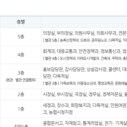
층별
의장실, 부의장실, 의원사무실, 의회사무과, 전문
5층
[ 별관 5층 ] 농축산정책과, 도로과, 공무원노조, 다목적실, 
회계과, 대중교통과, 안전정책과, 정보통신과, 
4층
[ 별관 4층 ] 도시정책과, 미래도시개발과, 건축과, 주택과, 
홍보담당관, 감사담당관, 상설감사장, 콜센터, 
3층
당관, 다목적실
(본관 · 별관 연결통로)
[ 별관 3층 ] 가족보육과, 아동청소년과, 평생교육관, 문화예
2층
시장실, 부시장실, 국장실, 정무실, 정책자문실,
세정과, 징수과, 희망복지과, 다목적실, 민원여권
1층
크, 농협시청지점
종합문서고, 자재창고, 통계작업실, 전기
· 기계
지하1층