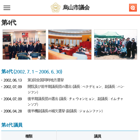
烏山市議会
전
체
메
뉴
第4代
第4代 (2002. 7. 1 ~ 2006. 6. 30)
2002. 06. 13
第3回全国同時地方選挙
2002. 07. 09
開院及び前半期議長団の選出 (議長 : ベク・デヒョン、副議長 : ハン・
ジフン)
2004. 07. 09
後半期議長団の選出 (議長 : チェ・ウォンヒョン、副議長 : イム・チャ
ンソプ)
2006. 04. 28
後半機副議長の補欠選挙 (副議長 : ジョ・ムンファン)
第4代 議員
種類
議員