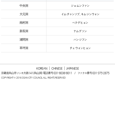
中央洞
ジョ・ムンファン
大元洞
イム・チャンソプ, キム・ジンウォン
南村洞
ベク・デヒョン
新長洞
ナム・デソン
瀬間洞
ハン・ジフン
草坪洞
チェ・ウォンヒョン
KOREAN
CHINESE
JAPANESE
京畿道烏山市ソンホ大路141(烏山洞) 電話番号:031-8036-8011 / ファクス番号:031-375-2875
COPYRIGHT © 2016 OSAN CITY COUNCIL ALL. RIGHTS RESERVED