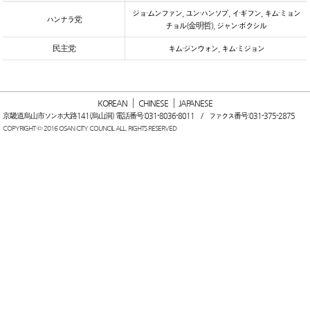
ジョ・ムンファン, ユン・ハンソプ, イ・ギフン, キム・ミョン
ハンナラ党
チョル(金明哲), ジャン・ボクシル
民主党
キム・ジンウォン, キム・ミジョン
KOREAN
CHINESE
JAPANESE
京畿道烏山市ソンホ大路141(烏山洞) 電話番号:031-8036-8011 / ファクス番号:031-375-2875
COPYRIGHT © 2016 OSAN CITY COUNCIL ALL. RIGHTS RESERVED