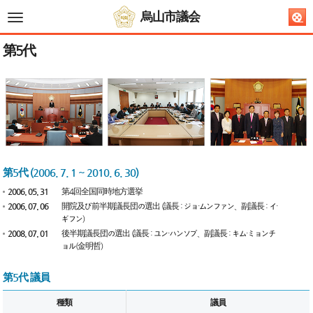
烏山市議会
전
체
메
뉴
第5代
第5代 (2006. 7. 1 ~ 2010. 6. 30)
2006. 05. 31
第4回全国同時地方選挙
2006. 07. 06
開院及び前半期議長団の選出 (議長 : ジョ・ムンファン、副議長 : イ・
ギフン)
2008. 07. 01
後半期議長団の選出 (議長 : ユン・ハンソプ、副議長 : キム・ミョンチ
ョル(金明哲)
第5代 議員
種類
議員