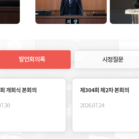
민주평통 제3분기 정기회의 및 자문위원 위촉장 전수식
발언회의록
시정질문
5회 개회식 본회의
제304회 제2차 본회의
07.30
2026.07.24