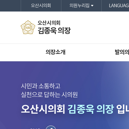
오산시의회
의원누리집
LANGUAG
오산시의회
김종욱 의장
의장소개
발의
시민과 소통하고
실천으로 답하는 시의원
오산시의회
김종욱 의장
입