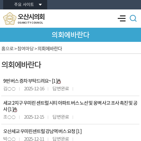
본문바로가기
주요 사이트
오산시의회
OSANCITY COUNCIL
의회에바란다
의회에바란다
홈으로
> 참여마당 >
의회에바란다
9번 버스 증차 부탁드려요~
[1]
김○○
2025-12-16
답변완료
세교 2지구 우미린 센트럴 시티 아파트 버스 노선 및 옹벽 사고 조사 촉진 및 공
사
[1]
조○○
2025-12-15
답변완료
오산세교 우미린센트럴 강남역 버스 요청
[1]
박○○
2025-12-11
답변완료