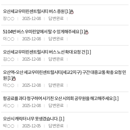
오산세교우미린센트럴시티 버스 증원
[1]
장○○
2025-12-08
답변완료
5104번 버스 우미린앞에서 탈 수 있게해주세요
[1]
이○○
2025-12-08
답변완료
오산세교우미린센트럴시티 버스 노선 확대 요청 건
[1]
김○○
2025-12-08
답변완료
오산역–오산 세교우미린센트럴시티(세교2지구) 구간 대중교통 확충 요청 민
원
[1]
이○○
2025-12-08
답변완료
항공료를 과다 청구하여 사기친 오산 시의회 공무원을 해고해주세요
[1]
서○○
2025-12-08
답변완료
오산시 캐릭터 너무 못생겼습니다.
[1]
박○○
2025-12-05
답변완료