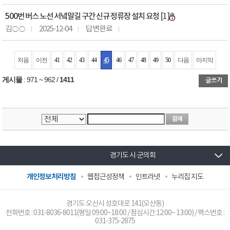
500번 버스 노선 서녘말길 구간 신규 정류장 설치 요청
[1]
김○○
2025-12-04
답변완료
처음
이전
41
42
43
44
45
46
47
48
49
50
다음
마지막
게시물
:
971 ~ 962
/
1411
경기도 시·군의회
개인정보처리방침
웹접근성정책
인트라넷
누리집 지도
경기도 오산시 성호대로 141(오산동)
전화번호 :
031-8036-8011
(평일 09:00~18:00 / 점심시간:12:00~ 13:00) / 팩스번호 :
031-375-2875