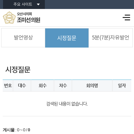
주요 사이트
오산시의회
조미선 의원
시정질문
발언영상
5분(7분)자유발언
시정질문
번호
대수
회수
차수
회의명
일자
검색된 내용이 없습니다.
게시물
:
0 ~ 0
/
0