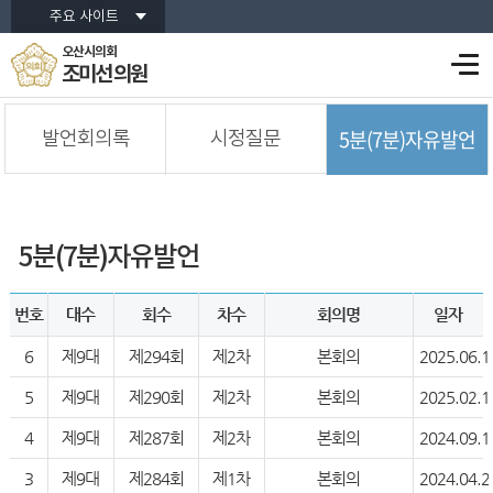
주요 사이트
오산시의회
조미선 의원
5분(7분)자유발언
발언회의록
시정질문
5분(7분)자유발언
번호
대수
회수
차수
회의명
일자
6
제9대
제294회
제2차
본회의
2025.06.1
5
제9대
제290회
제2차
본회의
2025.02.1
4
제9대
제287회
제2차
본회의
2024.09.1
3
제9대
제284회
제1차
본회의
2024.04.2