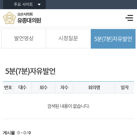
주요 사이트
오산시의회
유종대 의원
5분(7분)자유발언
발언영상
시정질문
5분(7분)자유발언
번호
대수
회수
차수
회의명
일자
검색된 내용이 없습니다.
게시물
:
0 ~ 0
/
0