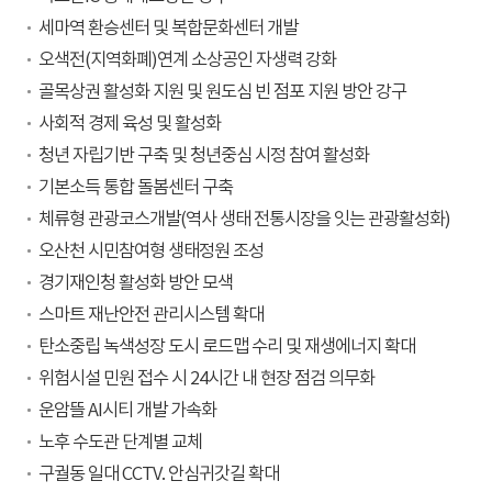
세마역 환승센터 및 복합문화센터 개발
오색전(지역화폐)연계 소상공인 자생력 강화
골목상권 활성화 지원 및 원도심 빈 점포 지원 방안 강구
사회적 경제 육성 및 활성화
청년 자립기반 구축 및 청년중심 시정 참여 활성화
기본소득 통합 돌봄센터 구축
체류형 관광코스개발(역사 생태 전통시장을 잇는 관광활성화)
오산천 시민참여형 생태정원 조성
경기재인청 활성화 방안 모색
스마트 재난안전 관리시스템 확대
탄소중립 녹색성장 도시 로드맵 수리 및 재생에너지 확대
위험시설 민원 접수 시 24시간 내 현장 점검 의무화
운암뜰 AI시티 개발 가속화
노후 수도관 단계별 교체
구궐동 일대 CCTV. 안심귀갓길 확대