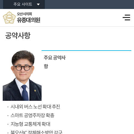
주요 사이트
오산시의회
유종대 의원
공약사항
주요 공약사
항
시내외 버스 노선 확대 추진
스마트 공영주차장 확충
지능형 교통체계 확대
북오산IC 정체해소방안 강구