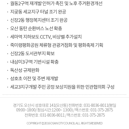
궐동2구역 재개발 인허가 촉진 및 노후 주거환경개선
지곶동 세교지구 터널 조기 완공
신장2동 행정복지센터 조기 완공
오산 동탄 순환버스 노선 확충
세마역 지하보도 CCTV, 비상벨 추가설치
죽미령평화공원 체류형 관광거점화 및 평화축제 기획
신장2동 도서관부지 확보
내삼미3구역 기반시설 확충
독산성 규제완화
성호초 이전 및 주변 재개발
세교3지구개발 주민 공정 보상지원을 위한 민관협의회 구성
경기도 오산시 성호대로 141(오산동) 전화번호 : 031-8036-8011(평일
09:00~18:00/ 점심시간:12:00~ 13:00) / 팩스번호 : 031-375-2875
전화번호 :
031-8036-8011
/ 팩스번호 : 031-375-2875
COPYRIGHT © 2016 OSAN CITY COUNCIL ALL. RIGHTS RESERVED