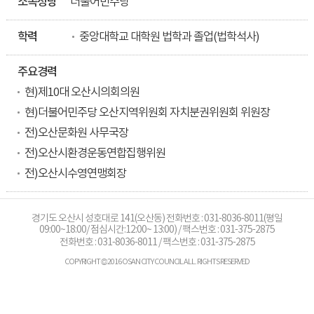
소속정당
더불어민주당
학력
중앙대학교 대학원 법학과 졸업(법학석사)
주요경력
현)제10대 오산시의회의원
현)더불어민주당 오산지역위원회 자치분권위원회 위원장
전)오산문화원 사무국장
전)오산시환경운동연합집행위원
전)오산시수영연맹회장
경기도 오산시 성호대로 141(오산동) 전화번호 : 031-8036-8011(평일
09:00~18:00/ 점심시간:12:00~ 13:00) / 팩스번호 : 031-375-2875
전화번호 :
031-8036-8011
/ 팩스번호 : 031-375-2875
COPYRIGHT © 2016 OSAN CITY COUNCIL ALL. RIGHTS RESERVED