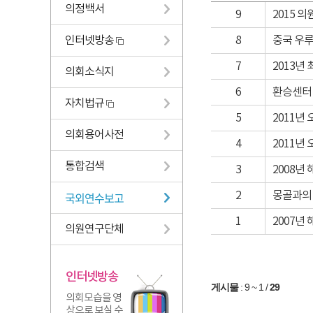
의정백서
9
2015 
인터넷방송
8
중국 우루무
7
2013년 
의회소식지
6
환승센터 벤
자치법규
5
2011년
의회용어사전
4
2011년
통합검색
3
2008년
국외연수보고
2
몽골과의
1
2007년
의원연구단체
인터넷방송
게시물
:
9 ~ 1
/
29
의회모습을 영
상으로 보실 수