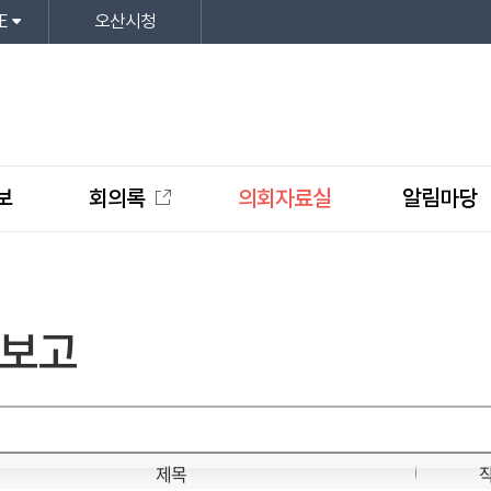
E
오산시청
보
회의록
의회자료실
알림마당
보고
제목