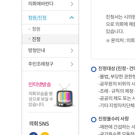
의회에바란다
청원/진정
진정서는 시의원
으로 의회에 제
청원
있습니다.
진정
※ 문의처 : 의회
방청안내
주민조례청구
진정대상 (진정 · 건의
-불법, 부당한 권한
-공무원의 비위의 
인터넷방송
-조례 · 규칙의 제정
의회모습을 영
-공공의 제도 또는 
상으로 보실 수
있습니다.
-기타 지방자치단체
진정불수리 사항
의회 SNS
-재판에 간섭하는 
-국가원수를 모독하