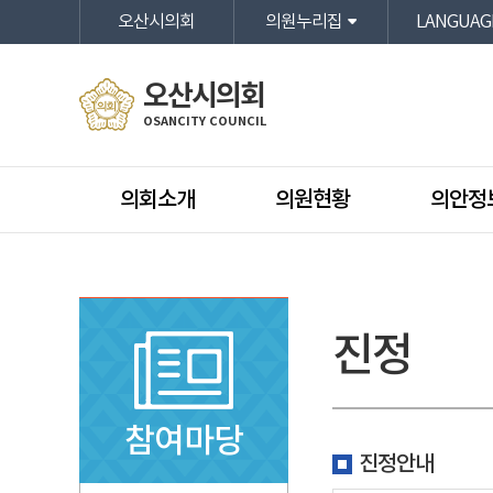
본문바로가기
오산시의회
의원누리집
LANGUAG
오산시의회
OSANCITY COUNCIL
의회소개
의원현황
의안정
진정
참여마당
진정안내