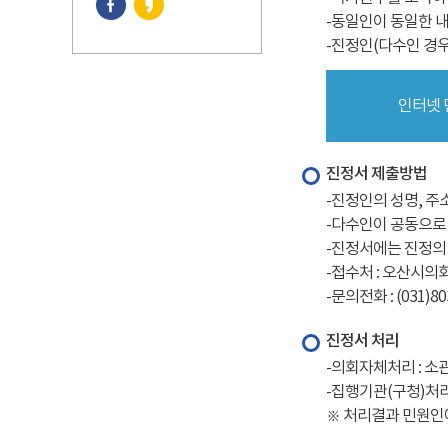
-동일인이 동일한 
-진정인(다수인 경우
인터넷 
진정서 제출방법
-진정인의 성명, 주
-다수인이 공동으로
-진정서에는 진정의
-접수처 : 오산시의
-문의전화 : (031)80
진정서 처리
-의회자체처리 : 소
-집행기관(구청)처리
※ 처리결과 민원인