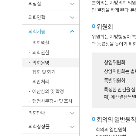
본회의는 지방의회 의원
의장실
인 결정을 하게 된다. 
의회연혁
위원회
의회기능
위원회는 지방행정이 복
의회역할
과 능률성을 높이기 위한
의회권한
상임위원회
의회운영
상임위원회는 법령
집회 및 회기
특별위원회
의안처리
특정한 안건을 심
예산심의 및 확정
예) 예산결산특별
행정사무감사 및 조사
의회안내
회의의 일반원칙
의회상징물
회의의 일반원칙