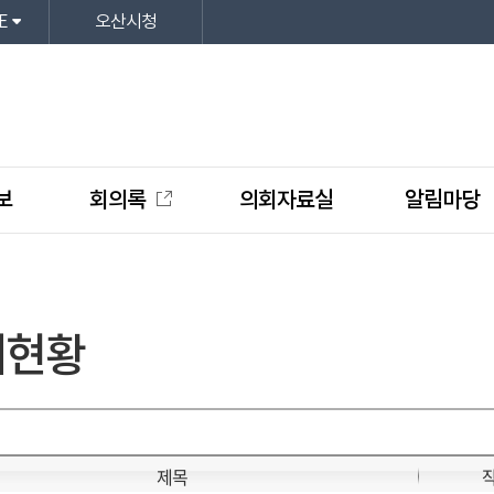
E
오산시청
보
회의록
의회자료실
알림마당
계현황
제목