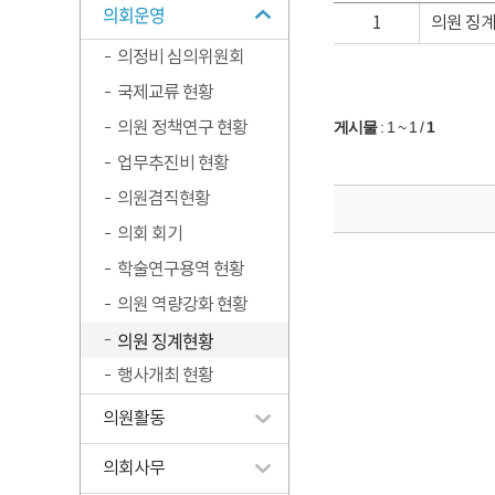
의회운영
1
의원 징계
의정비 심의위원회
국제교류 현황
의원 정책연구 현황
게시물
:
1 ~ 1
/
1
업무추진비 현황
의원겸직현황
의회 회기
학술연구용역 현황
의원 역량강화 현황
의원 징계현황
행사개최 현황
의원활동
의회사무