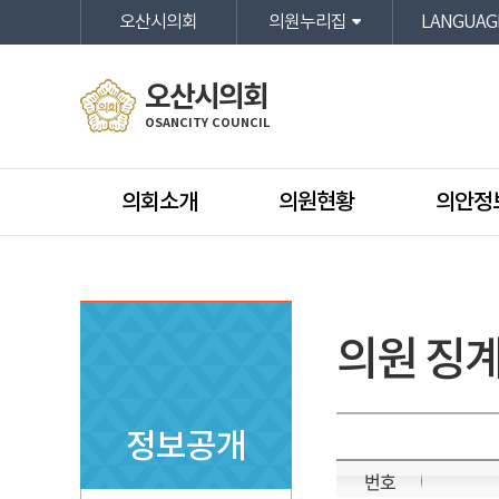
본문바로가기
오산시의회
의원누리집
LANGUAG
오산시의회
OSANCITY COUNCIL
의회소개
의원현황
의안정
의원 징
정보공개
번호