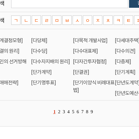
색
색
ㄱ
ㄴ
ㄷ
ㄹ
ㅁ
ㅂ
ㅅ
ㅇ
ㅈ
ㅊ
ㅋ
ㅌ
단계결정모형]
[다당제]
[다목적 개발사업]
[다세대주택
결의 원리]
[다수당]
[다수대표제]
[다수의견]
수인의 선거방해
[다수자지배의 원리]
[다자간투자협정]
[다층제]
[단가계약]
[단결권]
[단기계획]
기매매전략]
[단기명투표]
[단기이양식 비례대표
[단년도계약
법]
[단년도예산
1
2
3
4
5
6
7
8
9