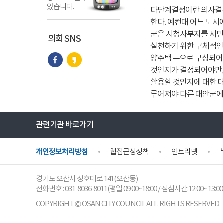
있습니다.
다단계결정이란 의사결정
한다. 예컨대 어느 도시
군은 시청사부지를 시민
의회 SNS
실천하기 위한 구체적인 
양주택 ―으로 구성되어
것인지가 결정되어야만,
활용할 것인지에 대한 
루어져야 다른 대안군에
관련기관 바로가기
개인정보처리방침
웹접근성정책
인트라넷
경기도 오산시 성호대로 141(오산동)
전화번호 :
031-8036-8011
(평일 09:00~18:00 / 점심시간:12:00~ 13:00
COPYRIGHT © OSAN CITY COUNCIL ALL. RIGHTS RESERVED