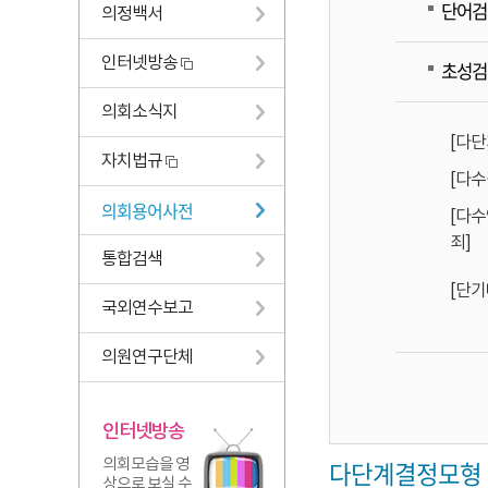
단어검
의정백서
인터넷방송
초성검
의회소식지
[다
자치법규
[다수
의회용어사전
[다
죄]
통합검색
[단
국외연수보고
의원연구단체
인터넷방송
의회모습을 영
다단계결정모형
상으로 보실 수