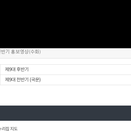
Video
전반기 홍보영상(수화)
제9대 후반기
제9대 전반기 (국문)
누리집 지도