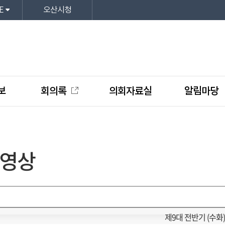
E
오산시청
보
회의록
의회자료실
알림마당
영상
제9대 전반기 (수화)