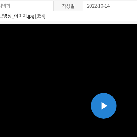
작성일
시의회
2022-10-14
보영상_이미지.jpg
[354]
Play