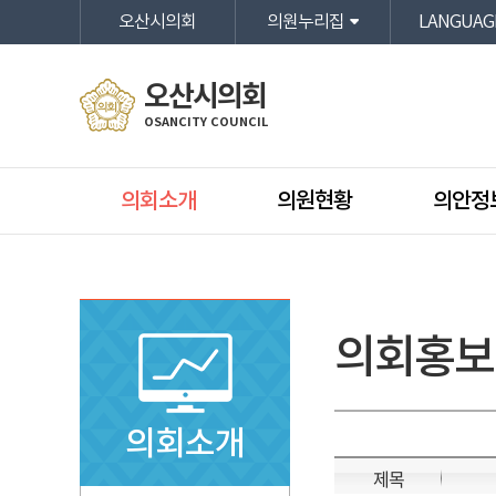
본문바로가기
오산시의회
의원누리집
LANGUAG
오산시의회
OSANCITY COUNCIL
의회소개
의원현황
의안정
의회홍보
의회소개
제목