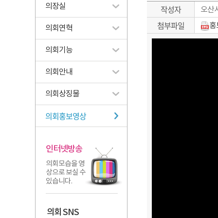
의장실
작성자
오산
첨부파일
홍
의회연혁
의회기능
의회안내
의회상징물
의회홍보영상
인터넷방송
의회모습을 영
상으로 보실 수
있습니다.
의회 SNS